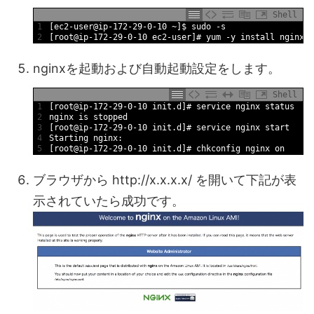
Shell
1
[ec2-user@ip-172-29-0-10 ~]$ sudo -s
2
[root@ip-172-29-0-10 ec2-user]# yum -y install nginx
nginxを起動および自動起動設定をします。
Shell
1
[root@ip-172-29-0-10 init.d]# service nginx status
2
nginx is stopped
3
[root@ip-172-29-0-10 init.d]# service nginx start
4
Starting nginx:                                       
5
[root@ip-172-29-0-10 init.d]# chkconfig nginx on
ブラウザから http://x.x.x.x/ を開いて下記が表
示されていたら成功です。