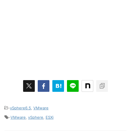
-
vSphere6.5
,
VMware
-
VMware
,
vSphere
,
ESXi