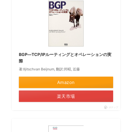
BGP―TCP/IPルーティングとオペレーションの実
際
著:Iljitschvan Beijnum, 翻訳:邦昭, 近藤
Amazon
楽天市場
ポチップ