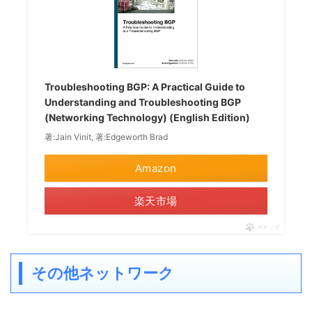
Troubleshooting BGP: A Practical Guide to
Understanding and Troubleshooting BGP
(Networking Technology) (English Edition)
著:Jain Vinit, 著:Edgeworth Brad
Amazon
楽天市場
ポチップ
その他ネットワーク