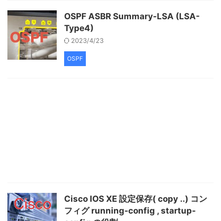
OSPF ASBR Summary-LSA (LSA-
Type4)
2023/4/23
OSPF
Cisco IOS XE 設定保存( copy ..) コン
フィグ running-config , startup-