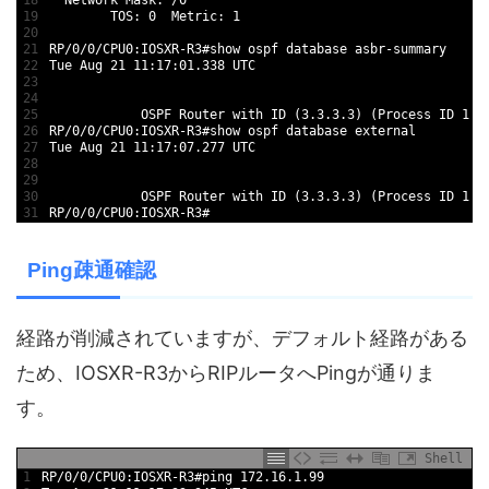
19
        TOS: 0  Metric: 1 
20
21
RP/0/0/CPU0:IOSXR-R3#show ospf database asbr-summary 
22
Tue Aug 21 11:17:01.338 UTC
23
24
25
            OSPF Router with ID (3.3.3.3) (Process ID 1)
26
RP/0/0/CPU0:IOSXR-R3#show ospf database external     
27
Tue Aug 21 11:17:07.277 UTC
28
29
30
            OSPF Router with ID (3.3.3.3) (Process ID 1)
31
RP/0/0/CPU0:IOSXR-R3#
Ping疎通確認
経路が削減されていますが、デフォルト経路がある
ため、IOSXR-R3からRIPルータへPingが通りま
す。
Shell
1
RP/0/0/CPU0:IOSXR-R3#ping 172.16.1.99