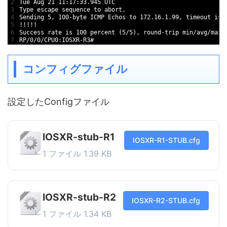
2
Tue Aug 21 11:17:33.945 UTC
3
Type escape sequence to abort.
4
Sending 5, 100-byte ICMP Echos to 172.16.1.99, timeout is 
5
!!!!!
6
Success rate is 100 percent (5/5), round-trip min/avg/max 
7
RP/0/0/CPU0:IOSXR-R3#
コンフィグファイル
設定したConfigファイル
IOSXR-stub-R1
IOSXR-R1-STUB.cfg
1 ファイル
1.39 KB
IOSXR-stub-R2
IOSXR-R2-STUB.cfg
1 ファイル
1.34 KB