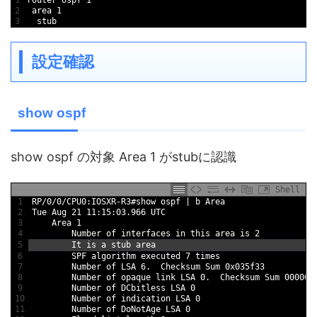
2
 area 1
3
  stub 
設定確認
show ospf
show ospf の対象 Area 1 がstubに認識
Shell
1
RP/0/0/CPU0:IOSXR-R3#show ospf | b Area
2
Tue Aug 21 11:15:03.966 UTC
3
    Area 1
4
        Number of interfaces in this area is 2
5
        It is a stub area
6
        SPF algorithm executed 7 times
7
        Number of LSA 6.  Checksum Sum 0x035f33
8
        Number of opaque link LSA 0.  Checksum Sum 000000
9
        Number of DCbitless LSA 0
10
        Number of indication LSA 0
11
        Number of DoNotAge LSA 0