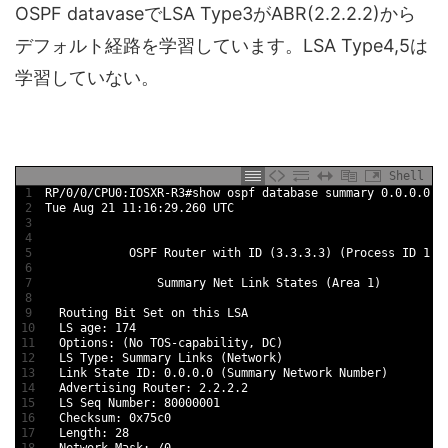
OSPF datavaseでLSA Type3がABR(2.2.2.2)から
デフォルト経路を学習しています。LSA Type4,5は
学習していない。
Shell
1
RP/0/0/CPU0:IOSXR-R3#show ospf database summary 0.0.0.0
2
Tue Aug 21 11:16:29.260 UTC
3
4
5
            OSPF Router with ID (3.3.3.3) (Process ID 1)
6
7
                Summary Net Link States (Area 1)
8
9
  Routing Bit Set on this LSA
10
  LS age: 174
11
  Options: (No TOS-capability, DC)
12
  LS Type: Summary Links (Network)
13
  Link State ID: 0.0.0.0 (Summary Network Number)
14
  Advertising Router: 2.2.2.2
15
  LS Seq Number: 80000001
16
  Checksum: 0x75c0
17
  Length: 28
18
  Network Mask: /0