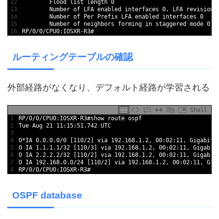
12
        Flood list length 0
13
        Number of LFA enabled interfaces 0, LFA revision 
14
        Number of Per Prefix LFA enabled interfaces 0
15
        Number of neighbors forming in staggered mode 0, 
16
RP/0/0/CPU0:IOSXR-R3#
ルーティングテーブルの確認
外部経路がなくなり、デフォルト経路が学習される
Shell
1
RP/0/0/CPU0:IOSXR-R3#show route ospf 
2
Tue Aug 21 11:15:51.742 UTC
3
4
O*IA 0.0.0.0/0 [110/2] via 192.168.1.2, 00:02:11, GigabitE
5
O IA 1.1.1.1/32 [110/3] via 192.168.1.2, 00:02:11, Gigabit
6
O IA 2.2.2.2/32 [110/2] via 192.168.1.2, 00:02:11, Gigabit
7
O IA 192.168.0.0/24 [110/2] via 192.168.1.2, 00:02:11, Gig
8
RP/0/0/CPU0:IOSXR-R3#
OSPF database