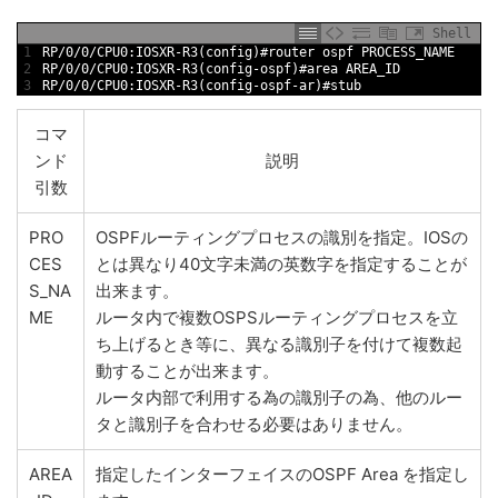
Shell
1
RP/0/0/CPU0:IOSXR-R3(config)#router ospf PROCESS_NAME
2
RP/0/0/CPU0:IOSXR-R3(config-ospf)#area AREA_ID
3
RP/0/0/CPU0:IOSXR-R3(config-ospf-ar)#stub 
コマ
ンド
説明
引数
PRO
OSPFルーティングプロセスの識別を指定。IOSの
CES
とは異なり40文字未満の英数字を指定することが
S_NA
出来ます。
ME
ルータ内で複数OSPSルーティングプロセスを立
ち上げるとき等に、異なる識別子を付けて複数起
動することが出来ます。
ルータ内部で利用する為の識別子の為、他のルー
タと識別子を合わせる必要はありません。
AREA
指定したインターフェイスのOSPF Area を指定し