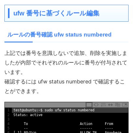
ufw 番号に基づくルール編集
ルールの番号確認 ufw status numbered
上記では番号を意識しないで追加、削除を実施しま
したが内部でそれぞれのルールに番号が付与されて
います。
確認するには ufw status numbered で確認するこ
とができます。
1
test
@
ubuntu
:
~
$
sudo 
ufw 
status 
numbered
2
Status
:
active
3
4
To
Action      
From
5
--
--
--
--
--
--
6
[
1
]
80
/
tcp                     
ALLOW 
IN
Anywhere