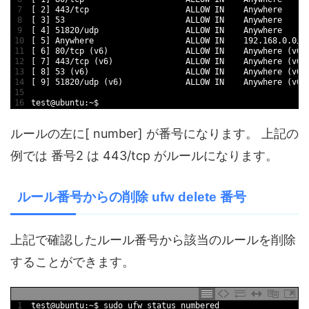
7
[
2
]
443
/
tcp                    
ALLOW 
IN
Anywhere
8
[
3
]
53
ALLOW 
IN
Anywhere
9
[
4
]
51820
/
udp                  
ALLOW 
IN
Anywhere
10
[
5
]
Anywhere                   
ALLOW 
IN
192.168.0.0
/
1
11
[
6
]
80
/
tcp
(
v6
)
ALLOW 
IN
Anywhere
(
v6
)
12
[
7
]
443
/
tcp
(
v6
)
ALLOW 
IN
Anywhere
(
v6
)
13
[
8
]
53
(
v6
)
ALLOW 
IN
Anywhere
(
v6
)
14
[
9
]
51820
/
udp
(
v6
)
ALLOW 
IN
Anywhere
(
v6
)
15
16
test
@
ubuntu
:
~
$
ルールの左に[ number] が番号になります。 上記の
例では 番号2 は 443/tcp がルールになります。
ルール番号からの削除 ufw delete 番号
上記で確認したルール番号から該当のルールを削除
することができます。
1
test
@
ubuntu
:
~
$
sudo 
ufw 
status 
numbered