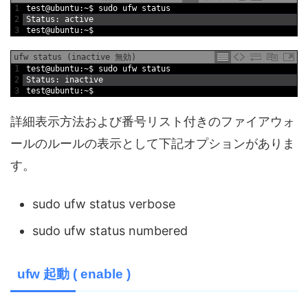
1
test
@
ubuntu
:
~
$
sudo 
ufw 
status
2
Status
:
active
3
test
@
ubuntu
:
~
$
ufw status (inactive 無効)
1
test
@
ubuntu
:
~
$
sudo 
ufw 
status
2
Status
:
inactive
3
test
@
ubuntu
:
~
$
詳細表示方法および番号リスト付きのファイアウォ
ールのルールの表示として下記オプションがありま
す。
sudo ufw status verbose
sudo ufw status numbered
ufw 起動 ( enable )