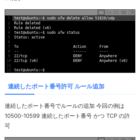
1
test
@
ubuntu
:
~
$
sudo 
ufw 
delete 
allow
51820
/
udp
2
Rule 
deleted
3
Rule 
deleted
(
v6
)
4
test
@
ubuntu
:
~
$
sudo 
ufw 
status
5
Status
:
active
6
7
To
Action      
From
8
--
--
--
--
--
--
9
22
/
tcp                     
DENY        
Anywhere
10
22
/
tcp
(
v6
)
DENY        
Anywhere
(
v6
)
11
12
test
@
ubuntu
:
~
$
連続したポート番号許可 ルール追加
連続したポート番号でルールの追加 今回の例は
10500-10599 連続したポート番号 かつ TCP の許
可