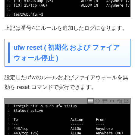
32
[
9
]
51820
/
udp
(
v6
)
ALLOW 
IN
Anywhere
(
v6
)
33
[
10
]
25
/
tcp
(
v6
)
ALLOW 
IN
Anywhere
(
v6
)
34
35
test
@
ubuntu
:
~
$
上記は番号4にルールを追加したログになります。
ufw reset ( 初期化 および ファイア
ウォール停止 )
設定したufwのルールおよびファイアウォールを無
効を reset コマンドで実行できます。
1
test
@
ubuntu
:
~
$
sudo 
ufw 
status
2
Status
:
active
3
4
To
Action      
From
5
--
--
--
--
--
--
6
443
/
tcp                    
ALLOW       
Anywhere
7
443
/
tcp
(
v6
)
ALLOW       
Anywhere
(
v6
)