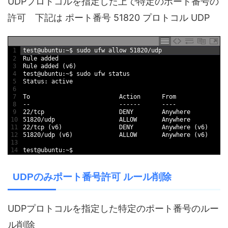
UDPプロトコルを指定した上で特定のポート番号の
許可 下記は ポート番号 51820 プロトコル UDP
1
test
@
ubuntu
:
~
$
sudo 
ufw 
allow
51820
/
udp
2
Rule 
added
3
Rule 
added
(
v6
)
4
test
@
ubuntu
:
~
$
sudo 
ufw 
status
5
Status
:
active
6
7
To
Action      
From
8
--
--
--
--
--
--
9
22
/
tcp                     
DENY        
Anywhere
10
51820
/
udp                  
ALLOW       
Anywhere
11
22
/
tcp
(
v6
)
DENY        
Anywhere
(
v6
)
12
51820
/
udp
(
v6
)
ALLOW       
Anywhere
(
v6
)
13
14
test
@
ubuntu
:
~
$
UDPのみポート番号許可 ルール削除
UDPプロトコルを指定した特定のポート番号のルー
ル削除