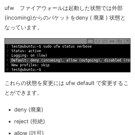
ufw ファイアウォールは起動した状態では外部
(incoming)からのパケットをdeny ( 廃棄 ) 状態と
なっています。
1
test
@
ubuntu
:
~
$
sudo 
ufw 
status 
verbose
2
Status
:
active
3
Logging
:
on
(
low
)
4
Default
:
deny
(
incoming
)
,
allow
(
outgoing
)
,
disabled
(
rout
5
New
profiles
:
skip
6
test
@
ubuntu
:
~
$
これらの状態を変更には ufw default で変更するこ
とができます。
deny (廃棄)
reject (拒絶)
allow (許可)