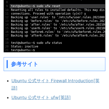
8
9
test
@
ubuntu
:
~
$
sudo 
ufw 
reset
10
Resetting 
all 
rules 
to
installed 
defaults
.
This
may 
disru
11
connections
.
Proceed 
with 
operation
(
y
|
n
)
?
y
12
Backing 
up
'user.rules'
to
'/etc/ufw/user.rules.20210801_
13
Backing 
up
'before.rules'
to
'/etc/ufw/before.rules.20210
14
Backing 
up
'after.rules'
to
'/etc/ufw/after.rules.2021080
15
Backing 
up
'user6.rules'
to
'/etc/ufw/user6.rules.2021080
16
Backing 
up
'before6.rules'
to
'/etc/ufw/before6.rules.202
17
Backing 
up
'after6.rules'
to
'/etc/ufw/after6.rules.20210
18
19
test
@
ubuntu
:
~
$
sudo 
ufw 
status
20
Status
:
inactive
21
test
@
ubuntu
:
~
$
参考サイト
Ubuntu 公式サイト Firewall Introduction[英
語]
Ubuntu 公式サイト ufw[英語]