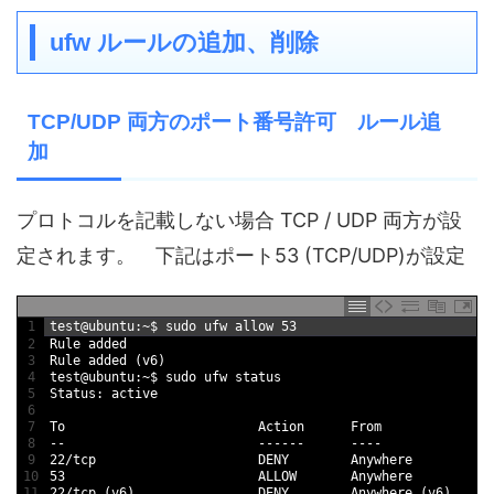
ufw ルールの追加、削除
TCP/UDP 両方のポート番号許可 ルール追
加
プロトコルを記載しない場合 TCP / UDP 両方が設
定されます。 下記はポート53 (TCP/UDP)が設定
1
test
@
ubuntu
:
~
$
sudo 
ufw 
allow
53
2
Rule 
added
3
Rule 
added
(
v6
)
4
test
@
ubuntu
:
~
$
sudo 
ufw 
status
5
Status
:
active
6
7
To
Action      
From
8
--
--
--
--
--
--
9
22
/
tcp                     
DENY        
Anywhere
10
53
ALLOW       
Anywhere
11
22
/
tcp
(
v6
)
DENY        
Anywhere
(
v6
)