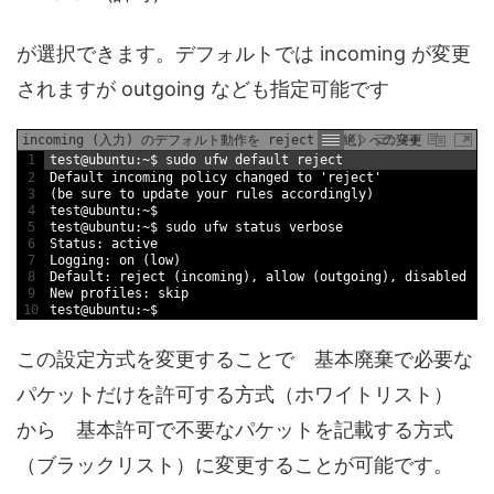
が選択できます。デフォルトでは incoming が変更
されますが outgoing なども指定可能です
incoming (入力) のデフォルト動作を reject (拒絶）への変更
1
test
@
ubuntu
:
~
$
sudo 
ufw 
default
reject
2
Default
incoming 
policy 
changed 
to
'reject'
3
(
be 
sure 
to
update 
your 
rules 
accordingly
)
4
test
@
ubuntu
:
~
$
5
test
@
ubuntu
:
~
$
sudo 
ufw 
status 
verbose
6
Status
:
active
7
Logging
:
on
(
low
)
8
Default
:
reject
(
incoming
)
,
allow
(
outgoing
)
,
disabled
(
r
9
New
profiles
:
skip
10
test
@
ubuntu
:
~
$
この設定方式を変更することで 基本廃棄で必要な
パケットだけを許可する方式（ホワイトリスト）
から 基本許可で不要なパケットを記載する方式
（ブラックリスト）に変更することが可能です。