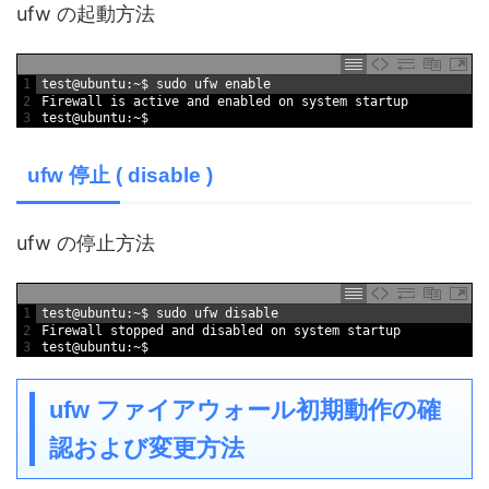
ufw の起動方法
1
test
@
ubuntu
:
~
$
sudo 
ufw 
enable
2
Firewall 
is
active 
and
enabled 
on 
system 
startup
3
test
@
ubuntu
:
~
$
ufw 停止 ( disable )
ufw の停止方法
1
test
@
ubuntu
:
~
$
sudo 
ufw 
disable
2
Firewall 
stopped 
and
disabled 
on 
system 
startup
3
test
@
ubuntu
:
~
$
ufw ファイアウォール初期動作の確
認および変更方法