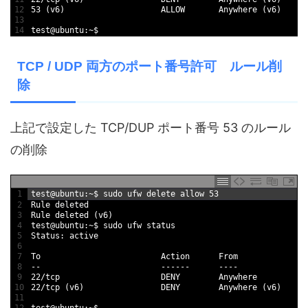
12
53
(
v6
)
ALLOW       
Anywhere
(
v6
)
13
14
test
@
ubuntu
:
~
$
TCP / UDP 両方のポート番号許可 ルール削
除
上記で設定した TCP/DUP ポート番号 53 のルール
の削除
1
test
@
ubuntu
:
~
$
sudo 
ufw 
delete 
allow
53
2
Rule 
deleted
3
Rule 
deleted
(
v6
)
4
test
@
ubuntu
:
~
$
sudo 
ufw 
status
5
Status
:
active
6
7
To
Action      
From
8
--
--
--
--
--
--
9
22
/
tcp                     
DENY        
Anywhere
10
22
/
tcp
(
v6
)
DENY        
Anywhere
(
v6
)
11