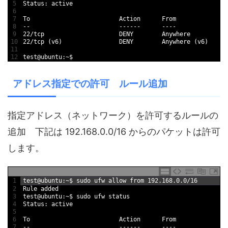
5
Status
:
active
6
7
To
Action      
From
8
--
--
--
--
--
--
9
22
/
tcp                     
DENY        
Anywhere
10
22
/
tcp
(
v6
)
DENY        
Anywhere
(
v6
)
11
12
test
@
ubuntu
:
~
$
アドレス指定での許可 ルール追加
指定アドレス（ネットワーク）を許可するルールの
追加 下記は 192.168.0.0/16 からのパケットは許可
します。
1
test
@
ubuntu
:
~
$
sudo 
ufw 
allow 
from
192.168.0.0
/
16
2
Rule 
added
3
test
@
ubuntu
:
~
$
sudo 
ufw 
status
4
Status
:
active
5
6
To
Action      
From
7
--
--
--
--
--
--