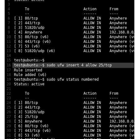
3
4
To
Action      
From
5
--
--
--
--
--
--
6
[
1
]
80
/
tcp                     
ALLOW 
IN
Anywhere
7
[
2
]
443
/
tcp                    
ALLOW 
IN
Anywhere
8
[
3
]
51820
/
udp                  
ALLOW 
IN
Anywhere
9
[
4
]
Anywhere                   
ALLOW 
IN
192.168.0.0
/
1
10
[
5
]
80
/
tcp
(
v6
)
ALLOW 
IN
Anywhere
(
v6
)
11
[
6
]
443
/
tcp
(
v6
)
ALLOW 
IN
Anywhere
(
v6
)
12
[
7
]
53
(
v6
)
ALLOW 
IN
Anywhere
(
v6
)
13
[
8
]
51820
/
udp
(
v6
)
ALLOW 
IN
Anywhere
(
v6
)
14
15
test
@
ubuntu
:
~
$
16
test
@
ubuntu
:
~
$
sudo 
ufw 
insert
4
allow
25
/
tcp
17
Rule 
inserted
18
Rule 
added
(
v6
)
19
test
@
ubuntu
:
~
$
sudo 
ufw 
status 
numbered
20
Status
:
active
21
22
To
Action      
From
23
--
--
--
--
--
--
24
[
1
]
80
/
tcp                     
ALLOW 
IN
Anywhere
25
[
2
]
443
/
tcp                    
ALLOW 
IN
Anywhere
26
[
3
]
51820
/
udp                  
ALLOW 
IN
Anywhere
27
[
4
]
25
/
tcp                     
ALLOW 
IN
Anywhere
28
[
5
]
Anywhere                   
ALLOW 
IN
192.168.0.0
/
1
29
[
6
]
80
/
tcp
(
v6
)
ALLOW 
IN
Anywhere
(
v6
)
30
[
7
]
443
/
tcp
(
v6
)
ALLOW 
IN
Anywhere
(
v6
)
31
[
8
]
53
(
v6
)
ALLOW 
IN
Anywhere
(
v6
)