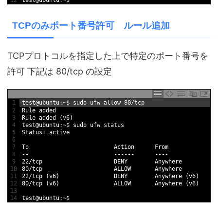
12
test
@
ubuntu
:
~
$
TCPのみポート番号許可 ルール追加
TCPプロトコルを指定した上で特定のポート番号を
許可 下記は 80/tcp の設定
1
test
@
ubuntu
:
~
$
sudo 
ufw 
allow
80
/
tcp
2
Rule 
added
3
Rule 
added
(
v6
)
4
test
@
ubuntu
:
~
$
sudo 
ufw 
status
5
Status
:
active
6
7
To
Action      
From
8
--
--
--
--
--
--
9
22
/
tcp                     
DENY        
Anywhere
10
80
/
tcp                     
ALLOW       
Anywhere
11
22
/
tcp
(
v6
)
DENY        
Anywhere
(
v6
)
12
80
/
tcp
(
v6
)
ALLOW       
Anywhere
(
v6
)
13
14
test
@
ubuntu
:
~
$