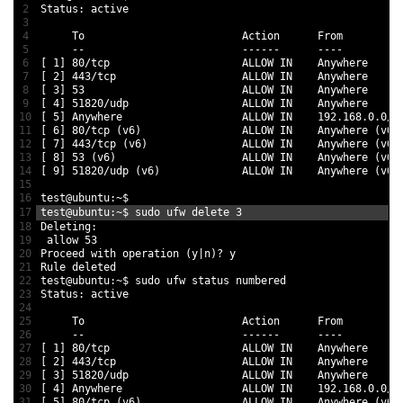
2
Status
:
active
3
4
To
Action      
From
5
--
--
--
--
--
--
6
[
1
]
80
/
tcp                     
ALLOW 
IN
Anywhere
7
[
2
]
443
/
tcp                    
ALLOW 
IN
Anywhere
8
[
3
]
53
ALLOW 
IN
Anywhere
9
[
4
]
51820
/
udp                  
ALLOW 
IN
Anywhere
10
[
5
]
Anywhere                   
ALLOW 
IN
192.168.0.0
/
1
11
[
6
]
80
/
tcp
(
v6
)
ALLOW 
IN
Anywhere
(
v6
)
12
[
7
]
443
/
tcp
(
v6
)
ALLOW 
IN
Anywhere
(
v6
)
13
[
8
]
53
(
v6
)
ALLOW 
IN
Anywhere
(
v6
)
14
[
9
]
51820
/
udp
(
v6
)
ALLOW 
IN
Anywhere
(
v6
)
15
16
test
@
ubuntu
:
~
$
17
test
@
ubuntu
:
~
$
sudo 
ufw 
delete
3
18
Deleting
:
19
allow
53
20
Proceed 
with 
operation
(
y
|
n
)
?
y
21
Rule 
deleted
22
test
@
ubuntu
:
~
$
sudo 
ufw 
status 
numbered
23
Status
:
active
24
25
To
Action      
From
26
--
--
--
--
--
--
27
[
1
]
80
/
tcp                     
ALLOW 
IN
Anywhere
28
[
2
]
443
/
tcp                    
ALLOW 
IN
Anywhere
29
[
3
]
51820
/
udp                  
ALLOW 
IN
Anywhere
30
[
4
]
Anywhere                   
ALLOW 
IN
192.168.0.0
/
1
31
[
5
]
80
/
tcp
(
v6
)
ALLOW 
IN
Anywhere
(
v6
)