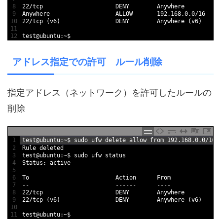
8
22
/
tcp                     
DENY        
Anywhere
9
Anywhere                   
ALLOW
192.168.0.0
/
16
10
22
/
tcp
(
v6
)
DENY        
Anywhere
(
v6
)
11
12
test
@
ubuntu
:
~
$
アドレス指定での許可 ルール削除
指定アドレス（ネットワーク）を許可したルールの
削除
1
test
@
ubuntu
:
~
$
sudo 
ufw 
delete 
allow 
from
192.168.0.0
/
16
2
Rule 
deleted
3
test
@
ubuntu
:
~
$
sudo 
ufw 
status
4
Status
:
active
5
6
To
Action      
From
7
--
--
--
--
--
--
8
22
/
tcp                     
DENY        
Anywhere
9
22
/
tcp
(
v6
)
DENY        
Anywhere
(
v6
)
10
11
test
@
ubuntu
:
~
$