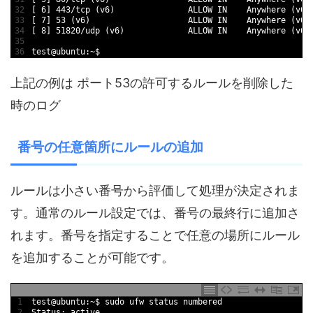
32
[
6
]
443
/
tcp
(
v6
)
ALLOW 
IN
Anywhere
(
v6
)
33
[
7
]
53
(
v6
)
ALLOW 
IN
Anywhere
(
v6
)
34
[
8
]
51820
/
udp
(
v6
)
ALLOW 
IN
Anywhere
(
v6
)
35
36
test
@
ubuntu
:
~
$
上記の例は ポート53の許可するルールを削除した
時のログ
番号の任意箇所にルールの追加
ルールは小さい番号から評価して処理が決定されま
す。通常のルール設定では、番号の最終行に追加さ
れます。番号を指定することで任意の場所にルール
を追加することが可能です。
1
test
@
ubuntu
:
~
$
sudo 
ufw 
status 
numbered
2
Status
:
active