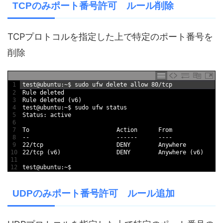
TCPのみポート番号許可 ルール削除
TCPプロトコルを指定した上で特定のポート番号を
削除
1
test
@
ubuntu
:
~
$
sudo 
ufw 
delete 
allow
80
/
tcp
2
Rule 
deleted
3
Rule 
deleted
(
v6
)
4
test
@
ubuntu
:
~
$
sudo 
ufw 
status
5
Status
:
active
6
7
To
Action      
From
8
--
--
--
--
--
--
9
22
/
tcp                     
DENY        
Anywhere
10
22
/
tcp
(
v6
)
DENY        
Anywhere
(
v6
)
11
12
test
@
ubuntu
:
~
$
UDPのみポート番号許可 ルール追加