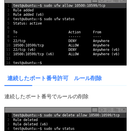
1
test
@
ubuntu
:
~
$
sudo 
ufw 
allow
10500
:
10599
/
tcp
2
Rule 
added
3
Rule 
added
(
v6
)
4
test
@
ubuntu
:
~
$
sudo 
ufw 
status
5
Status
:
active
6
7
To
Action      
From
8
--
--
--
--
--
--
9
22
/
tcp                     
DENY        
Anywhere
10
10500
:
10599
/
tcp            
ALLOW       
Anywhere
11
22
/
tcp
(
v6
)
DENY        
Anywhere
(
v6
)
12
10500
:
10599
/
tcp
(
v6
)
ALLOW       
Anywhere
(
v6
)
13
14
test
@
ubuntu
:
~
$
連続したポート番号許可 ルール削除
連続したポート番号でルールの削除
1
test
@
ubuntu
:
~
$
sudo 
ufw 
delete 
allow
10500
:
10599
/
tcp
2
Rule 
deleted
3
Rule 
deleted
(
v6
)
4
test
@
ubuntu
:
~
$
sudo 
ufw 
status