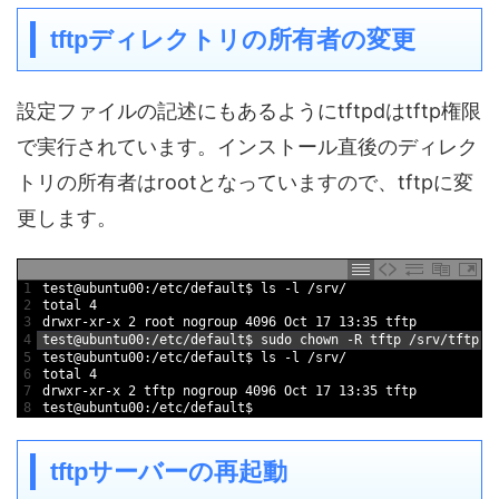
tftpディレクトリの所有者の変更
設定ファイルの記述にもあるようにtftpdはtftp権限
で実行されています。インストール直後のディレク
トリの所有者はrootとなっていますので、tftpに変
更します。
1
test
@
ubuntu00
:
/
etc
/
default
$
ls
-
l
/
srv
/
2
total
4
3
drwxr
-
xr
-
x
2
root 
nogroup
4096
Oct
17
13
:
35
tftp
4
test
@
ubuntu00
:
/
etc
/
default
$
sudo 
chown
-
R
tftp
/
srv
/
tftp
5
test
@
ubuntu00
:
/
etc
/
default
$
ls
-
l
/
srv
/
6
total
4
7
drwxr
-
xr
-
x
2
tftp 
nogroup
4096
Oct
17
13
:
35
tftp
8
test
@
ubuntu00
:
/
etc
/
default
$
tftpサーバーの再起動