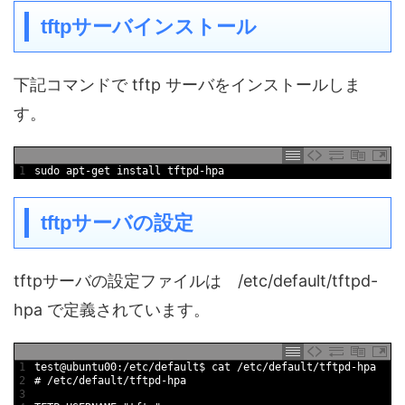
tftpサーバインストール
下記コマンドで tftp サーバをインストールしま
す。
1
sudo 
apt
-
get 
install 
tftpd
-
hpa
tftpサーバの設定
tftpサーバの設定ファイルは /etc/default/tftpd-
hpa で定義されています。
1
test
@
ubuntu00
:
/
etc
/
default
$
cat
/
etc
/
default
/
tftpd
-
hpa
2
# /etc/default/tftpd-hpa
3