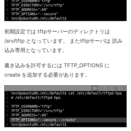
4
TFTP_USERNAME
=
"tftp"
5
TFTP_DIRECTORY
=
"/srv/tftp"
6
TFTP_ADDRESS
=
":69"
7
TFTP_OPTIONS
=
"--secure"
8
test
@
ubuntu00
:
/
etc
/
default
$
初期設定では tftpサーバーのディレクトリは
/srv/tftp となっています。 またtftpサーバは 読み
込み専用となっています。
書き込みを許可するには TFTP_OPTIONS に
create を追加する必要があります。
1
test
@
ubuntu00
:
/
etc
/
default
$
cat
/
etc
/
default
/
tftpd
-
hpa
2
# /etc/default/tftpd-hpa
3
4
TFTP_USERNAME
=
"tftp"
5
TFTP_DIRECTORY
=
"/srv/tftp"
6
TFTP_ADDRESS
=
":69"
7
TFTP_OPTIONS
=
"--secure --create"
8
test
@
ubuntu00
:
/
etc
/
default
$