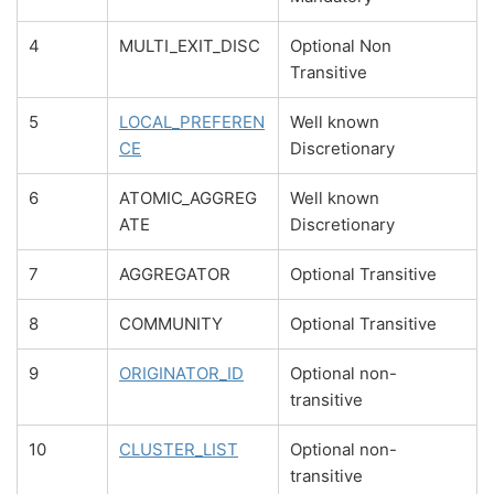
4
MULTI_EXIT_DISC
Optional Non
Transitive
5
LOCAL_PREFEREN
Well known
CE
Discretionary
6
ATOMIC_AGGREG
Well known
ATE
Discretionary
7
AGGREGATOR
Optional Transitive
8
COMMUNITY
Optional Transitive
9
ORIGINATOR_ID
Optional non-
transitive
10
CLUSTER_LIST
Optional non-
transitive