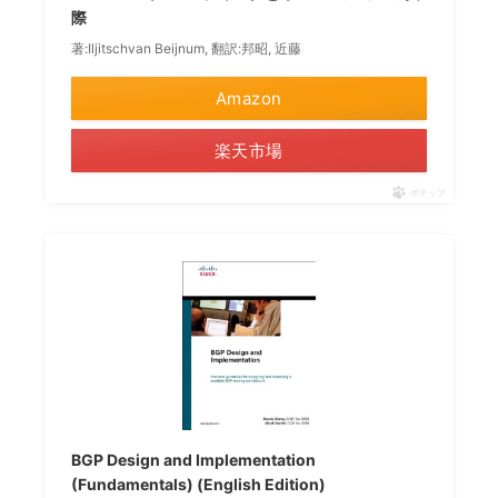
際
著:Iljitschvan Beijnum, 翻訳:邦昭, 近藤
Amazon
楽天市場
ポチップ
BGP Design and Implementation
(Fundamentals) (English Edition)