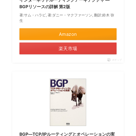
BGPリソースの詳解 第2版
著:サム・ハラビ, 著:ダニー・マクファーソン, 翻訳:鈴木 弥
生
Amazon
楽天市場
ポチップ
BGP―TCP/IPルーティングとオペレーションの実