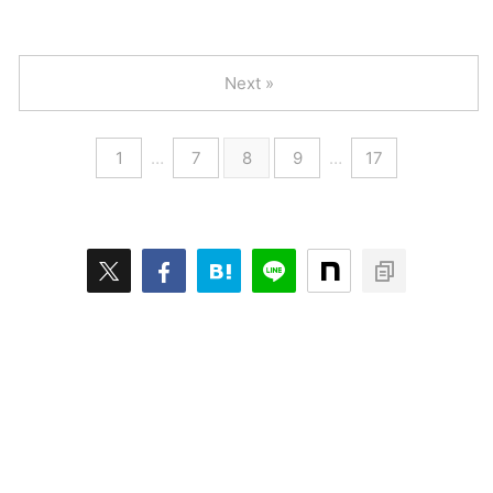
Next »
1
…
7
8
9
…
17